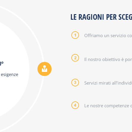
LE RAGIONI PER SCE
Offriamo un servizio co
Il nostro obiettivo è port
0°
e esigenze
Servizi mirati all’indiv
Le nostre competenze ci 