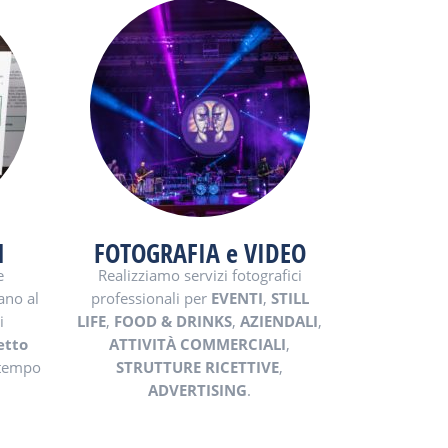
N
FOTOGRAFIA e VIDEO
e
Realizziamo servizi fotografici
ano al
professionali per
EVENTI
,
STILL
i
LIFE
,
FOOD & DRINKS
,
AZIENDALI
,
etto
ATTIVITÀ COMMERCIALI
,
 tempo
STRUTTURE RICETTIVE
,
ADVERTISING
.