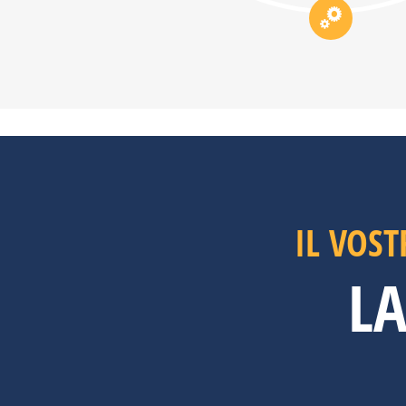
IL VOST
L