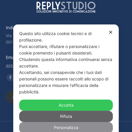
Indirizzo:
✕
Questo sito utilizza cookie tecnici e di
Via Suvereto, 247
profilazione.
00139 Roma
Puoi accettare, rifiutare o personalizzare i
cookie premendo i pulsanti desiderati.
Email:
Chiudendo questa informativa continuerai senza
agenzia@replystudio.com
accettare.
Accettando, sei consapevole che i tuoi dati
Find us on:
personali possono essere raccolti allo scopo di
Facebook
YouTube
Linkedin
Instagram
personalizzare e misurare l'efficacia della
page
page
page
page
pubblicità.
opens
opens
opens
opens
PERSONAL DATA POLICY
COOKIE POLICY
in
in
in
in
Accetta
new
new
new
new
Rifiuta
window
window
window
window
© 2026 Reply Studio S.r.l. - Tutti i diritti riservati - Partita IVA
Personalizza