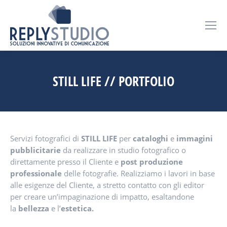
STILL LIFE // PORTFOLIO
Servizi fotografici di
STILL LIFE
per
cataloghi
e
immagini
pubblicitarie
da realizzare in studio fotografico o
direttamente presso il Cliente e
post produzione
professionale
delle fotografie. Realizziamo i lavori in base
alle esigenze del Cliente, a stretto contatto con gli editor
per creare un’impaginazione di impatto, esaltandone
la
bellezza
e l’
estetica
.