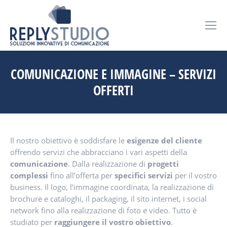
COMUNICAZIONE E IMMAGINE – SERVIZI
OFFERTI
Il nostro obiettivo è soddisfare le
esigenze del cliente
offrendo servizi che abbracciano i vari aspetti della
comunicazione
.
Dalla realizzazione di
progetti
complessi
fino all’offerta per
specifici servizi
per il vostro
business.
Il logo, l’immagine coordinata, la realizzazione di
brochure e cataloghi, il packaging, il sito internet, i social
network fino alla realizzazione di foto e video. Tutto è
studiato per
raggiungere
il vostro obiettivo
.