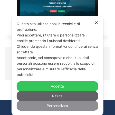
✕
Questo sito utilizza cookie tecnici e di
profilazione.
Puoi accettare, rifiutare o personalizzare i
cookie premendo i pulsanti desiderati.
Chiudendo questa informativa continuerai senza
accettare.
WEB E SOCIAL MEDIA
Accettando, sei consapevole che i tuoi dati
personali possono essere raccolti allo scopo di
GUARDA I NOSTRI LAVORI
personalizzare e misurare l'efficacia della
WEB E SOCIAL MEDIA
By
admin
26 Marzo 2018
pubblicità.
Accetta
Rifiuta
© 2026 Reply Studio S.r.l. - Tutti i diritti riservati - Partita IVA
Personalizza
13305521000